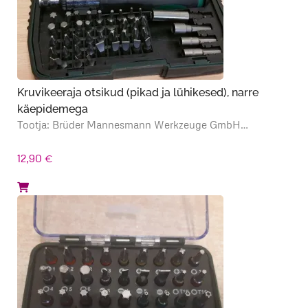
Kruvikeeraja otsikud (pikad ja lühikesed), narre
käepidemega
Tootja: Brüder Mannesmann Werkzeuge GmbH…
12,90
€