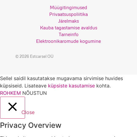
Müügitingimused
Privaatsuspoliitika
Järelmaks
Kauba tagastamise avaldus
Tarneinfo
Elektroonikaromude kogumine
© 2026 Estcarsel OÜ
Sellel saidil kasutatakse mugavama sirvimise huvides
küpsiseid. Lisateave
küpsiste kasutamise
kohta.
ROHKEM
NÕUSTUN
Close
Privacy Overview