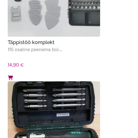
Täppistöö komplekt
115 osaline peenema töö…
14,90
€