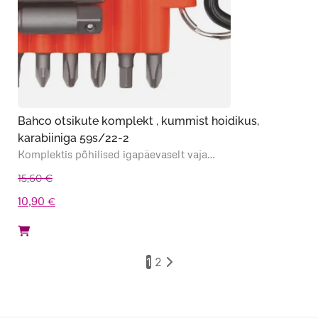
Bahco otsikute komplekt , kummist hoidikus,
karabiiniga 59s/22-2
Komplektis põhilised igapäevaselt vaja…
15,60
€
Algne
Praegune
10,90
€
hind
hind
oli:
on:
1
2
15,60 €.
10,90 €.