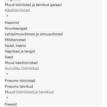
Muud tööriistad ja tarvikud garaazi
Käsitööriistad
Haamrid
Kruvikeerajad
Lehtsilmusvõtmed ja silmusvõtmed
Mõõteriistad
Noad, käärid
Näpitsad ja tangid
Saed
Muud käsitööriistad
Suruõhu tööriistad
Pneumo tööriistad
Pneumo tarvikud
Muud tööriistad ja tarvikud
Freesid