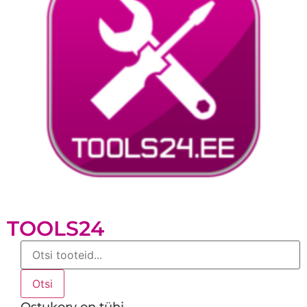
TOOLS24
Products
search
Otsi
Ostukorv on tühi