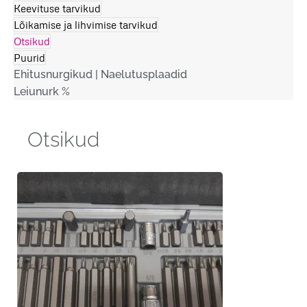
Keevituse tarvikud
Lõikamise ja lihvimise tarvikud
Otsikud
Puurid
Ehitusnurgikud | Naelutusplaadid
Leiunurk %
Otsikud