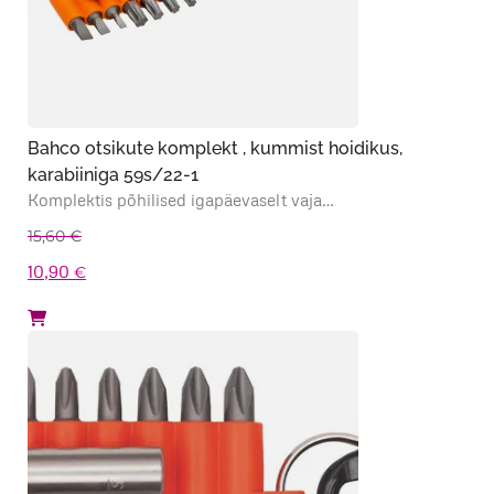
Bahco otsikute komplekt , kummist hoidikus,
karabiiniga 59s/22-1
Komplektis põhilised igapäevaselt vaja…
15,60
€
Algne
Praegune
10,90
€
hind
hind
oli:
on:
15,60 €.
10,90 €.