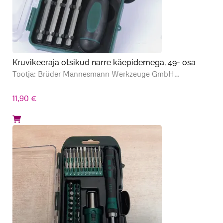
Kruvikeeraja otsikud narre käepidemega, 49- osa
Tootja: Brüder Mannesmann Werkzeuge GmbH…
11,90
€