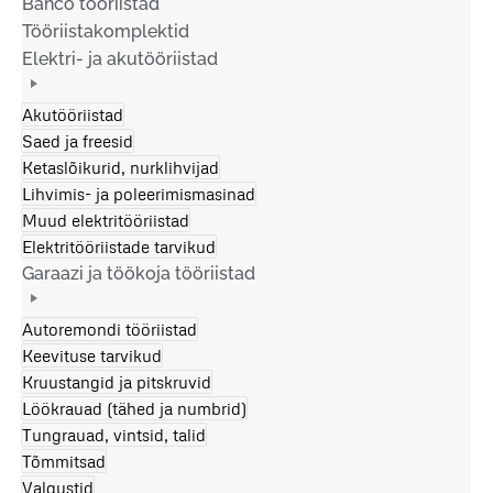
Bahco tööriistad
Tööriistakomplektid
Elektri- ja akutööriistad
Akutööriistad
Saed ja freesid
Ketaslõikurid, nurklihvijad
Lihvimis- ja poleerimismasinad
Muud elektritööriistad
Elektritööriistade tarvikud
Garaazi ja töökoja tööriistad
Autoremondi tööriistad
Keevituse tarvikud
Kruustangid ja pitskruvid
Löökrauad (tähed ja numbrid)
Tungrauad, vintsid, talid
Tõmmitsad
Valgustid