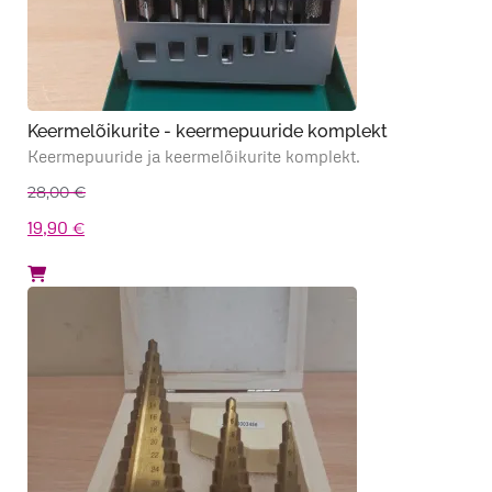
Keermelõikurite - keermepuuride komplekt
Keermepuuride ja keermelõikurite komplekt.
28,00
€
Algne
Praegune
19,90
€
hind
hind
oli:
on:
28,00 €.
19,90 €.