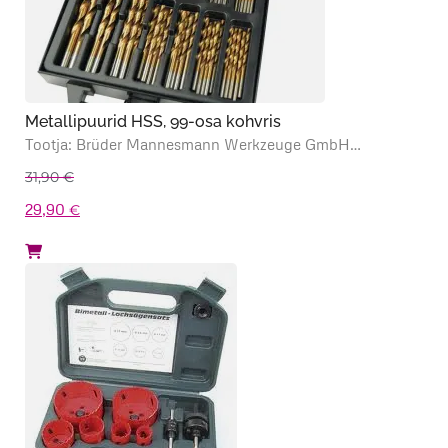
Metallipuurid HSS, 99-osa kohvris
Tootja: Brüder Mannesmann Werkzeuge GmbH…
31,90
€
Algne
Praegune
29,90
€
hind
hind
oli:
on:
31,90 €.
29,90 €.