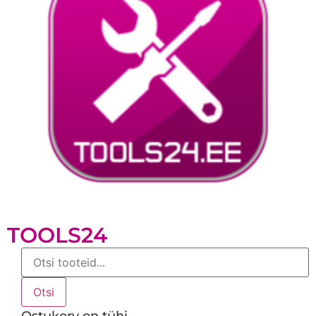
TOOLS24
Products
search
Otsi
Ostukorv on tühi