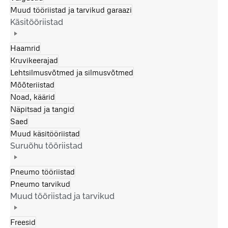
Muud tööriistad ja tarvikud garaazi
Käsitööriistad
Haamrid
Kruvikeerajad
Lehtsilmusvõtmed ja silmusvõtmed
Mõõteriistad
Noad, käärid
Näpitsad ja tangid
Saed
Muud käsitööriistad
Suruõhu tööriistad
Pneumo tööriistad
Pneumo tarvikud
Muud tööriistad ja tarvikud
Freesid