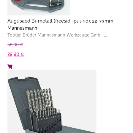
Augusaed Bi-metall (freesid -puurid), 22-73mm
Mannesmann
Tootja: Brüder Mannesmann Werkzeuge GmbH…
45,00
€
Algne
Praegune
29,90
€
hind
hind
oli:
on:
45,00 €.
29,90 €.