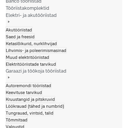
Bahco tööriistad
Tööriistakomplektid
Elektri- ja akutööriistad
Akutööriistad
Saed ja freesid
Ketaslõikurid, nurklihvijad
Lihvimis- ja poleerimismasinad
Muud elektritööriistad
Elektritööriistade tarvikud
Garaazi ja töökoja tööriistad
Autoremondi tööriistad
Keevituse tarvikud
Kruustangid ja pitskruvid
Löökrauad (tähed ja numbrid)
Tungrauad, vintsid, talid
Tõmmitsad
Valgustid