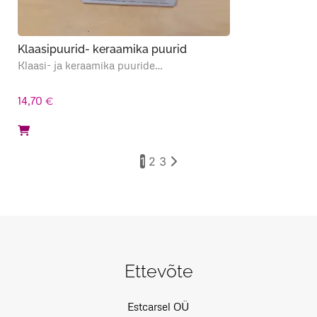
Klaasipuurid- keraamika puurid
Klaasi- ja keraamika puuride…
14,70
€
1
2
3
Ettevõte
Estcarsel OÜ