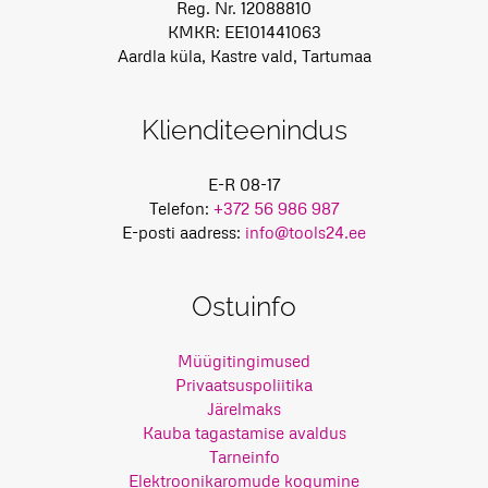
Reg. Nr. 12088810
KMKR: EE101441063
Aardla küla, Kastre vald, Tartumaa
Klienditeenindus
E-R 08-17
Telefon:
+372 56 986 987
E-posti aadress:
info@tools24.ee
Ostuinfo
Müügitingimused
Privaatsuspoliitika
Järelmaks
Kauba tagastamise avaldus
Tarneinfo
Elektroonikaromude kogumine