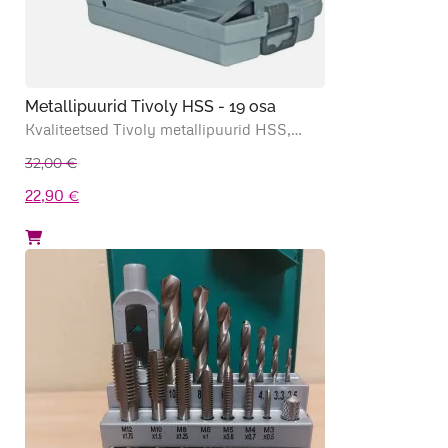
Metallipuurid Tivoly HSS - 19 osa
Kvaliteetsed Tivoly metallipuurid HSS,…
32,00
€
Algne
Praegune
22,90
€
hind
hind
oli:
on:
32,00 €.
22,90 €.