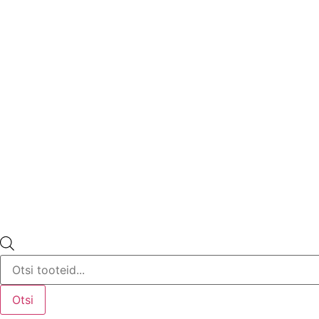
Products
search
Otsi