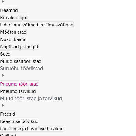
Haamrid
Kruvikeerajad
Lehtsilmusvõtmed ja silmusvõtmed
Mõõteriistad
Noad, käärid
Näpitsad ja tangid
Saed
Muud käsitööriistad
Suruõhu tööriistad
Pneumo tööriistad
Pneumo tarvikud
Muud tööriistad ja tarvikud
Freesid
Keevituse tarvikud
Lõikamise ja lihvimise tarvikud
Otsikud