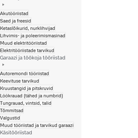
Akutööriistad
Saed ja freesid
Ketaslõikurid, nurklihvijad
Lihvimis- ja poleerimismasinad
Muud elektritööriistad
Elektritööriistade tarvikud
Garaazi ja töökoja tööriistad
Autoremondi tööriistad
Keevituse tarvikud
Kruustangid ja pitskruvid
Löökrauad (tähed ja numbrid)
Tungrauad, vintsid, talid
Tõmmitsad
Valgustid
Muud tööriistad ja tarvikud garaazi
Käsitööriistad