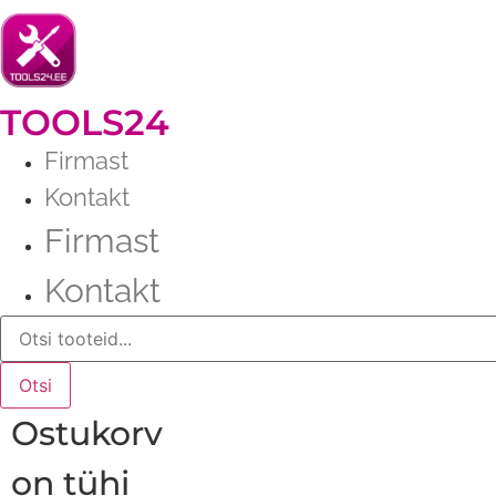
Liigu
sisu
juurde
TOOLS24
Firmast
Kontakt
Firmast
Kontakt
Products
search
Otsi
Ostukorv
on tühi