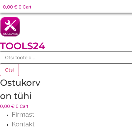
0,00
€
0
Cart
TOOLS24
Products
search
Otsi
Ostukorv
on tühi
0,00
€
0
Cart
Firmast
Kontakt