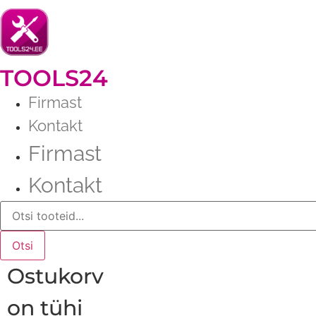
Liigu
sisu
juurde
TOOLS24
Firmast
Kontakt
Firmast
Kontakt
Products
search
Otsi
Ostukorv
on tühi