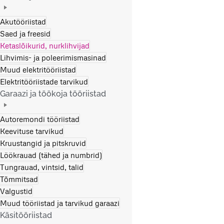
Akutööriistad
Saed ja freesid
Ketaslõikurid, nurklihvijad
Lihvimis- ja poleerimismasinad
Muud elektritööriistad
Elektritööriistade tarvikud
Garaazi ja töökoja tööriistad
Autoremondi tööriistad
Keevituse tarvikud
Kruustangid ja pitskruvid
Löökrauad (tähed ja numbrid)
Tungrauad, vintsid, talid
Tõmmitsad
Valgustid
Muud tööriistad ja tarvikud garaazi
Käsitööriistad