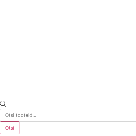
Products
search
Otsi