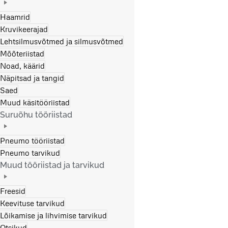
Haamrid
Kruvikeerajad
Lehtsilmusvõtmed ja silmusvõtmed
Mõõteriistad
Noad, käärid
Näpitsad ja tangid
Saed
Muud käsitööriistad
Suruõhu tööriistad
Pneumo tööriistad
Pneumo tarvikud
Muud tööriistad ja tarvikud
Freesid
Keevituse tarvikud
Lõikamise ja lihvimise tarvikud
Otsikud