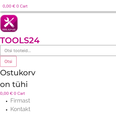
0,00
€
0
Cart
TOOLS24
Products
search
Otsi
Ostukorv
on tühi
0,00
€
0
Cart
Firmast
Kontakt