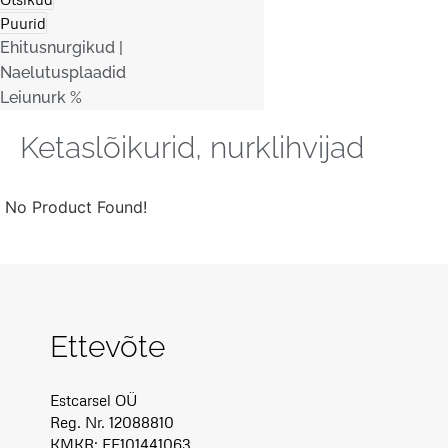
Puurid
Ehitusnurgikud |
Naelutusplaadid
Leiunurk %
Ketaslõikurid, nurklihvijad
No Product Found!
Ettevõte
Estcarsel OÜ
Reg. Nr. 12088810
KMKR: EE101441063