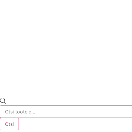
Products
search
Otsi