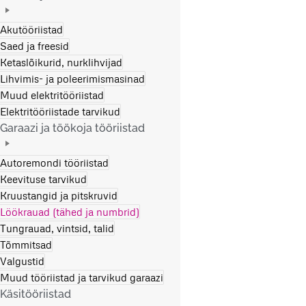
Akutööriistad
Saed ja freesid
Ketaslõikurid, nurklihvijad
Lihvimis- ja poleerimismasinad
Muud elektritööriistad
Elektritööriistade tarvikud
Garaazi ja töökoja tööriistad
Autoremondi tööriistad
Keevituse tarvikud
Kruustangid ja pitskruvid
Löökrauad (tähed ja numbrid)
Tungrauad, vintsid, talid
Tõmmitsad
Valgustid
Muud tööriistad ja tarvikud garaazi
Käsitööriistad