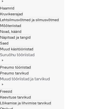
Haamrid
Kruvikeerajad
Lehtsilmusvõtmed ja silmusvõtmed
Mõõteriistad
Noad, käärid
Näpitsad ja tangid
Saed
Muud käsitööriistad
Suruõhu tööriistad
Pneumo tööriistad
Pneumo tarvikud
Muud tööriistad ja tarvikud
Freesid
Keevituse tarvikud
Lõikamise ja lihvimise tarvikud
Otsikud