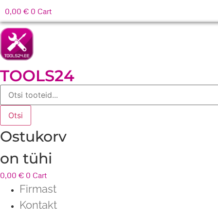
0,00
€
0
Cart
TOOLS24
Products
search
Otsi
Ostukorv
on tühi
0,00
€
0
Cart
Firmast
Kontakt