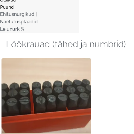
Puurid
Ehitusnurgikud |
Naelutusplaadid
Leiunurk %
Löökrauad (tähed ja numbrid)