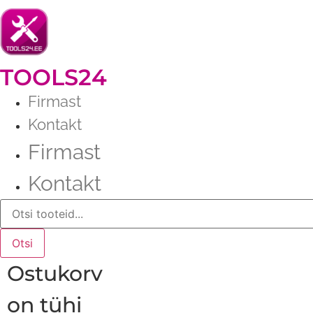
Liigu
sisu
juurde
TOOLS24
Firmast
Kontakt
Firmast
Kontakt
Products
search
Otsi
Ostukorv
on tühi