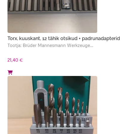
Torx, kuuskant, 12 tähik otsikud + padrunadapterid
Tootja: Brüder Mannesmann Werkzeuge…
21,40
€