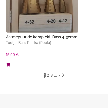
Astmepuuride komplekt, Bass 4-32mm
Tootja: Bass Polska (Poola)
15,90
€
1
2
3
…
7