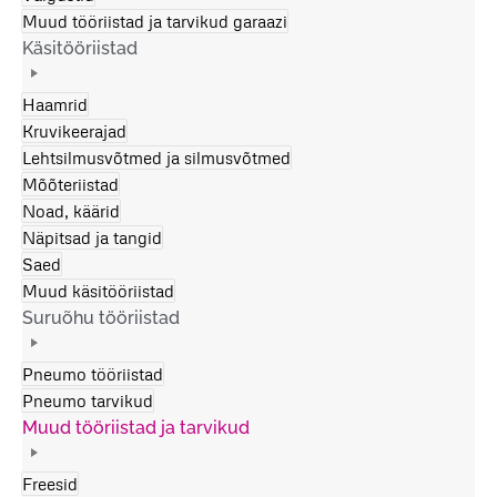
Muud tööriistad ja tarvikud garaazi
Käsitööriistad
Haamrid
Kruvikeerajad
Lehtsilmusvõtmed ja silmusvõtmed
Mõõteriistad
Noad, käärid
Näpitsad ja tangid
Saed
Muud käsitööriistad
Suruõhu tööriistad
Pneumo tööriistad
Pneumo tarvikud
Muud tööriistad ja tarvikud
Freesid