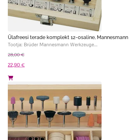
Ülafreesi terade komplekt 12-osaline, Mannesmann
Tootja: Brüder Mannesmann Werkzeuge…
28,00
€
Algne
Praegune
22,90
€
hind
hind
oli:
on:
28,00 €.
22,90 €.