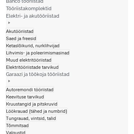
Bahco tööriistad
Tööriistakomplektid
Elektri- ja akutööriistad
Akutööriistad
Saed ja freesid
Ketaslõikurid, nurklihvijad
Lihvimis- ja poleerimismasinad
Muud elektritööriistad
Elektritööriistade tarvikud
Garaazi ja töökoja tööriistad
Autoremondi tööriistad
Keevituse tarvikud
Kruustangid ja pitskruvid
Löökrauad (tähed ja numbrid)
Tungrauad, vintsid, talid
Tõmmitsad
Valgustid