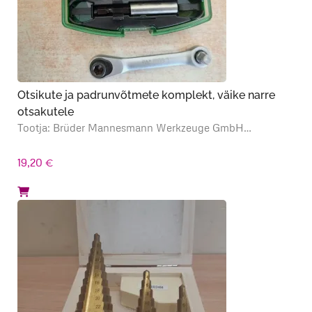
Otsikute ja padrunvõtmete komplekt, väike narre
otsakutele
Tootja: Brüder Mannesmann Werkzeuge GmbH…
19,20
€