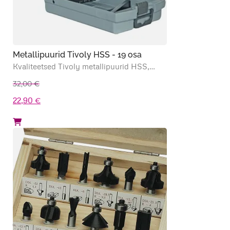
Metallipuurid Tivoly HSS - 19 osa
Kvaliteetsed Tivoly metallipuurid HSS,…
32,00
€
Algne
Praegune
22,90
€
hind
hind
oli:
on:
32,00 €.
22,90 €.