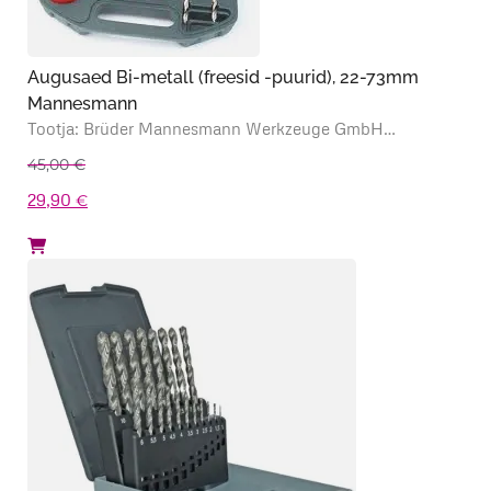
Augusaed Bi-metall (freesid -puurid), 22-73mm
Mannesmann
Tootja: Brüder Mannesmann Werkzeuge GmbH…
45,00
€
Algne
Praegune
29,90
€
hind
hind
oli:
on:
45,00 €.
29,90 €.