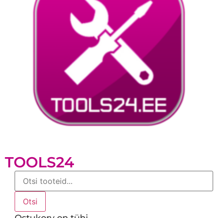
TOOLS24
Products
search
Otsi
Ostukorv on tühi