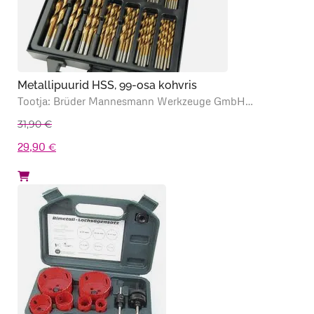
Metallipuurid HSS, 99-osa kohvris
Tootja: Brüder Mannesmann Werkzeuge GmbH…
31,90
€
Algne
Praegune
29,90
€
hind
hind
oli:
on:
31,90 €.
29,90 €.