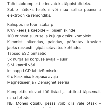
Tööriistakomplekt erinevateks täppistöödeks.
Sobib näiteks telefoni või muu sellise peenema
elektroonika remondiks.
Kahepoolne tööriistakarp
Kruvikeeraja käepide – libisemiskinde
100 erineva suuruse ja kujuga otsiku komplekt
Kummist pikendus, painduv, pööratav kruvide
jaoks raskesti ligipääsetavates kohtades
Täpsed ESD pintsetid
3x nurga all korpuse avaja – suur
SIM-kaardi võti
Iminapp LCD lahtivõtmiseks
6 x Keskmise korpuse avaja
Magnetiseerija / Demagnetiseerija
Komplektis olevad tööriistad ja otsikud täpsemalt
näha fotodel!
NB! Mõnes otsaku pesas võib olla vale otsak –