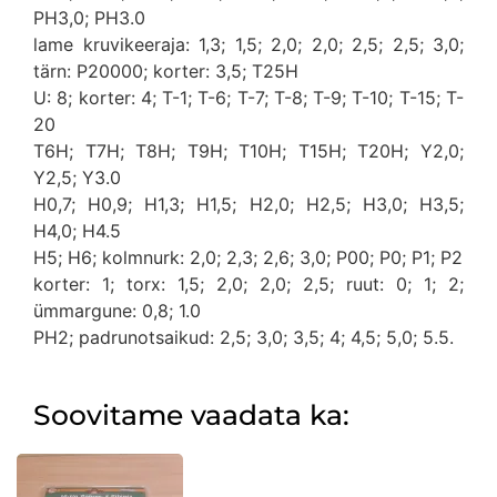
PH3,0; PH3.0
lame kruvikeeraja: 1,3; 1,5; 2,0; 2,0; 2,5; 2,5; 3,0;
tärn: P20000; korter: 3,5; T25H
U: 8; korter: 4; T-1; T-6; T-7; T-8; T-9; T-10; T-15; T-
20
T6H; T7H; T8H; T9H; T10H; T15H; T20H; Y2,0;
Y2,5; Y3.0
H0,7; H0,9; H1,3; H1,5; H2,0; H2,5; H3,0; H3,5;
H4,0; H4.5
H5; H6; kolmnurk: 2,0; 2,3; 2,6; 3,0; P00; P0; P1; P2
korter: 1; torx: 1,5; 2,0; 2,0; 2,5; ruut: 0; 1; 2;
ümmargune: 0,8; 1.0
PH2; padrunotsaikud: 2,5; 3,0; 3,5; 4; 4,5; 5,0; 5.5.
Soovitame vaadata ka: