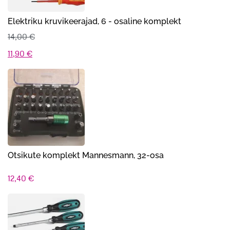
Elektriku kruvikeerajad, 6 - osaline komplekt
14,00
€
Algne
Praegune
11,90
€
hind
hind
oli:
on:
14,00 €.
11,90 €.
Otsikute komplekt Mannesmann, 32-osa
12,40
€