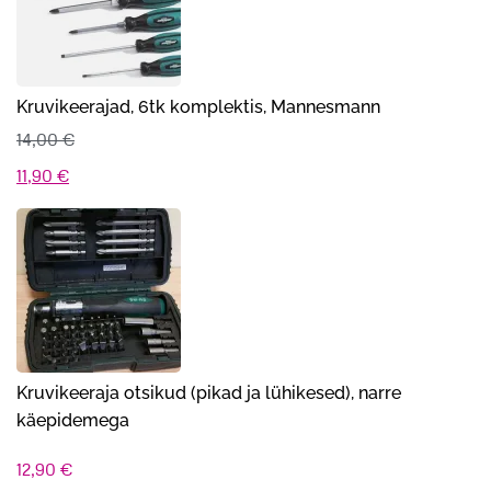
Kruvikeerajad, 6tk komplektis, Mannesmann
14,00
€
Algne
Praegune
11,90
€
hind
hind
oli:
on:
14,00 €.
11,90 €.
Kruvikeeraja otsikud (pikad ja lühikesed), narre
käepidemega
12,90
€