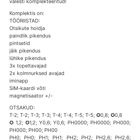
valesti komplekteeritud!
Komplektis on:
TÖÖRIISTAD:
Otsikute hoidja
paindlik pikendus
pintsetid
jäik pikendus
lühike pikendus
3x topeltavajad
2x kolmnurksed avajad
iminapp
SIM-kaardi võti
magnetisaator +/-
OTSAKUD:
T-2; T-2; T-3; T-3; T-4; T-4; T-5; T-5; ✪0,8; ✪0,8
✪ 1,2; ✪1,2; Y0,6; Y0,6; PH0000; PH0000; PH000;
PH000; PH00; PH00
PH0; PH0; PH1; PH1; PH2; PH2; PH2,6; PH2,6;