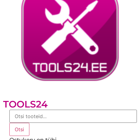
TOOLS24
Products
search
Otsi
Ostukorv on tühi