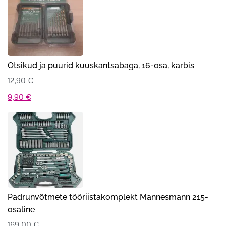
Otsikud ja puurid kuuskantsabaga, 16-osa, karbis
12,90
€
Algne
Praegune
9,90
€
hind
hind
oli:
on:
12,90 €.
9,90 €.
Padrunvõtmete tööriistakomplekt Mannesmann 215-
osaline
169,00
€