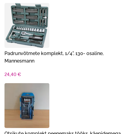
Padrunvõtmete komplekt, 1/4", 130- osaline,
Mannesmann
24,40
€
Otsikute komplekt peenemaks tööks, käepidemega