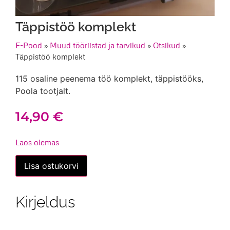
Täppistöö komplekt
E-Pood
»
Muud tööriistad ja tarvikud
»
Otsikud
»
Täppistöö komplekt
115 osaline peenema töö komplekt, täppistööks,
Poola tootjalt.
14,90
€
Laos olemas
Täppistöö
Lisa ostukorvi
komplekt
kogus
Kirjeldus