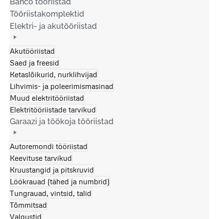
Bahco tööriistad
Tööriistakomplektid
Elektri- ja akutööriistad
Akutööriistad
Saed ja freesid
Ketaslõikurid, nurklihvijad
Lihvimis- ja poleerimismasinad
Muud elektritööriistad
Elektritööriistade tarvikud
Garaazi ja töökoja tööriistad
Autoremondi tööriistad
Keevituse tarvikud
Kruustangid ja pitskruvid
Löökrauad (tähed ja numbrid)
Tungrauad, vintsid, talid
Tõmmitsad
Valgustid