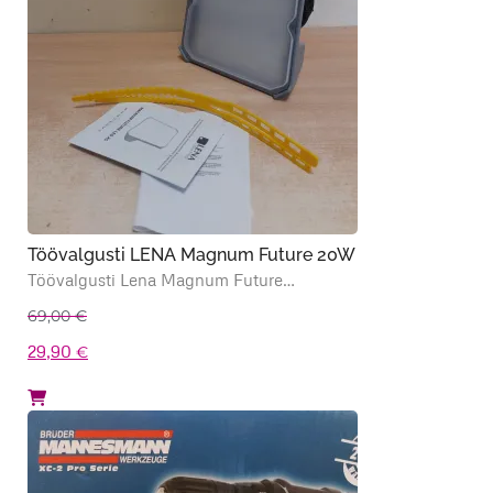
Töövalgusti LENA Magnum Future 20W
Töövalgusti Lena Magnum Future…
69,00
€
Algne
Praegune
29,90
€
hind
hind
oli:
on:
69,00 €.
29,90 €.