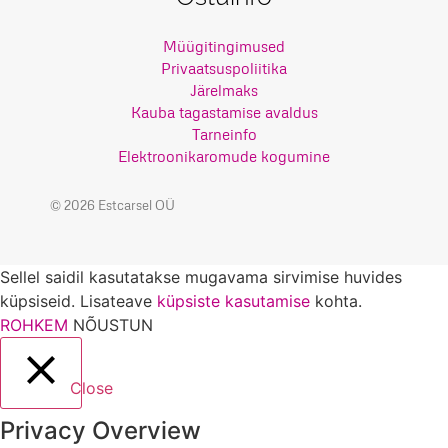
Müügitingimused
Privaatsuspoliitika
Järelmaks
Kauba tagastamise avaldus
Tarneinfo
Elektroonikaromude kogumine
© 2026 Estcarsel OÜ
Sellel saidil kasutatakse mugavama sirvimise huvides
küpsiseid. Lisateave
küpsiste kasutamise
kohta.
ROHKEM
NÕUSTUN
Close
Privacy Overview