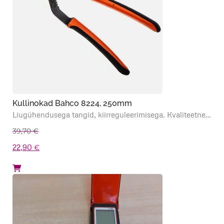
Kullinokad Bahco 8224, 250mm
Liugühendusega tangid, kiirreguleerimisega. Kvaliteetne…
39,70
€
Algne
Praegune
22,90
€
hind
hind
oli:
on:
39,70 €.
22,90 €.