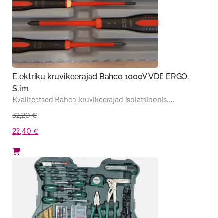
Elektriku kruvikeerajad Bahco 1000V VDE ERGO,
Slim
Kvaliteetsed Bahco kruvikeerajad isolatsioonis.…
32,20
€
Algne
Praegune
22,40
€
hind
hind
oli:
on:
32,20 €.
22,40 €.