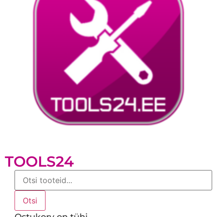
TOOLS24
Products
search
Otsi
Ostukorv on tühi