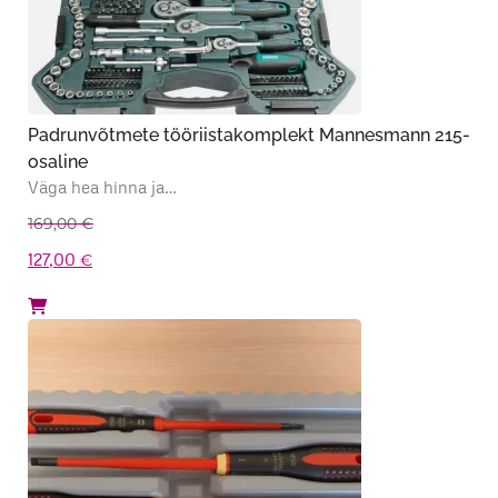
Padrunvõtmete tööriistakomplekt Mannesmann 215-
osaline
Väga hea hinna ja…
169,00
€
Algne
Praegune
127,00
€
hind
hind
oli:
on:
169,00 €.
127,00 €.