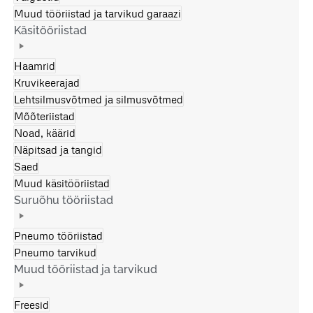
Muud tööriistad ja tarvikud garaazi
Käsitööriistad
Haamrid
Kruvikeerajad
Lehtsilmusvõtmed ja silmusvõtmed
Mõõteriistad
Noad, käärid
Näpitsad ja tangid
Saed
Muud käsitööriistad
Suruõhu tööriistad
Pneumo tööriistad
Pneumo tarvikud
Muud tööriistad ja tarvikud
Freesid