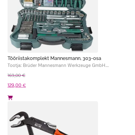
Tööriistakomplekt Mannesmann, 303-osa
Tootja: Brüder Mannesmann Werkzeuge GmbH…
169,00
€
Algne
Praegune
129,00
€
hind
hind
oli:
on:
169,00 €.
129,00 €.