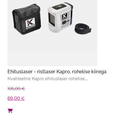
Ehituslaser - ristlaser Kapro, rohelise kiirega
Kvaliteetne Kapro ehituslaser rohelise…
105,00
€
Algne
Praegune
69,00
€
hind
hind
oli:
on:
105,00 €.
69,00 €.