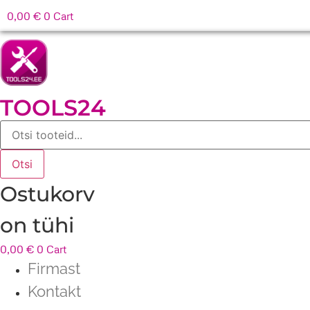
0,00
€
0
Cart
TOOLS24
Products
search
Otsi
Ostukorv
on tühi
0,00
€
0
Cart
Firmast
Kontakt