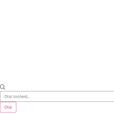
Products
search
Otsi