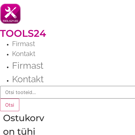
Liigu
sisu
juurde
TOOLS24
Firmast
Kontakt
Firmast
Kontakt
Products
search
Otsi
Ostukorv
on tühi