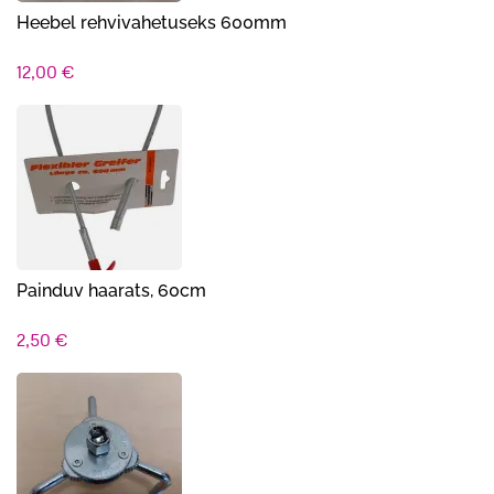
Heebel rehvivahetuseks 600mm
12,00
€
Painduv haarats, 60cm
2,50
€