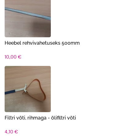
Heebel rehvivahetuseks 500mm
10,00
€
Filtri võti, rihmaga - õlifiltri võti
4,10
€