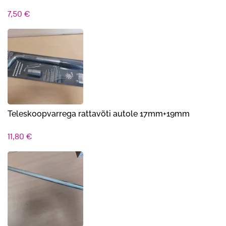
7,50
€
Teleskoopvarrega rattavõti autole 17mm+19mm
11,80
€