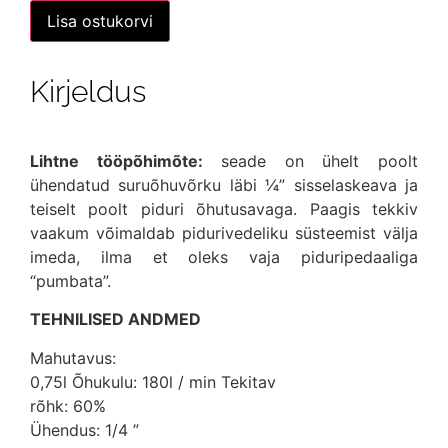
Piduri
Lisa ostukorvi
ja
25,00 €.
21,90 €.
siduri
õhutusseade
täitepudeliga
Kirjeldus
(suruõhuga)
kogus
Lihtne tööpõhimõte:
seade on ühelt poolt
ühendatud suruõhuvõrku läbi ¼” sisselaskeava ja
teiselt poolt piduri õhutusavaga. Paagis tekkiv
vaakum võimaldab pidurivedeliku süsteemist välja
imeda, ilma et oleks vaja piduripedaaliga
“pumbata”.
TEHNILISED ANDMED
Mahutavus:
0,75l Õhukulu: 180l / min Tekitav
rõhk: 60%
Ühendus: 1/4 ”