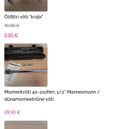
Õlifiltri võti "krabi"
10,90
€
Algne
Praegune
9,90
€
hind
hind
oli:
on:
10,90 €.
9,90 €.
Momentvõti 40-210Nm, 1/2", Mannesmann /
dünamomeetriline võti
29,90
€