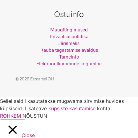
Ostuinfo
Müügitingimused
Privaatsuspoliitika
Järelmaks
Kauba tagastamise avaldus
Tarneinfo
Elektroonikaromude kogumine
© 2026 Estcarsel OÜ
Sellel saidil kasutatakse mugavama sirvimise huvides
küpsiseid. Lisateave
küpsiste kasutamise
kohta.
ROHKEM
NÕUSTUN
Close