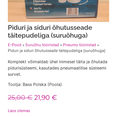
Piduri ja siduri õhutusseade
täitepudeliga (suruõhuga)
E-Pood
»
Suruõhu tööriistad
»
Pneumo tööriistad
»
Piduri ja siduri õhutusseade täitepudeliga (suruõhuga)
Komplekt võimaldab ühel inimesel täita ja õhutada
pidurisüsteemi, kasutades pneumaatilise süsteemi
survet.
Tootja: Bass Polska (Poola)
Algne
Praegune
25,00
€
21,90
€
hind
hind
Laos olemas
oli:
on: