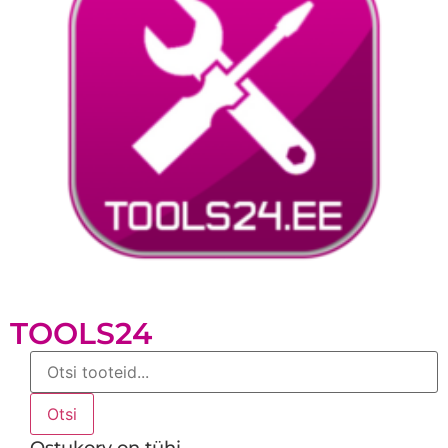
TOOLS24
Products
search
Otsi
Ostukorv on tühi