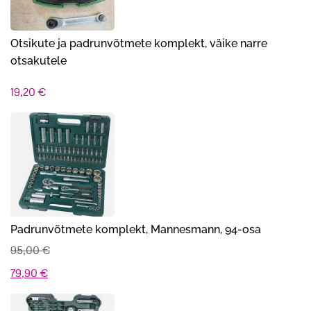
Otsikute ja padrunvõtmete komplekt, väike narre
otsakutele
19,20
€
Padrunvõtmete komplekt, Mannesmann, 94-osa
95,00
€
Algne
Praegune
79,90
€
hind
hind