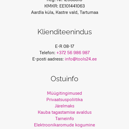
KMKR: EE101441063
Aardla küla, Kastre vald, Tartumaa
Klienditeenindus
E-R 08-17
Telefon:
+372 56 986 987
E-posti aadress:
info@tools24.ee
Ostuinfo
Müügitingimused
Privaatsuspoliitika
Järelmaks
Kauba tagastamise avaldus
Tarneinfo
Elektroonikaromude kogumine