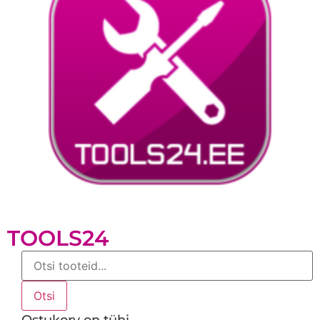
TOOLS24
Products
search
Otsi
Ostukorv on tühi