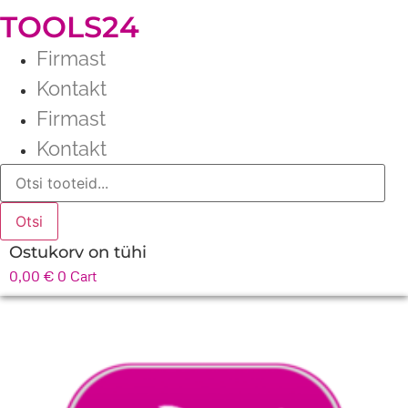
TOOLS24
Firmast
Kontakt
Firmast
Kontakt
Products
search
Otsi
Ostukorv on tühi
0,00
€
0
Cart