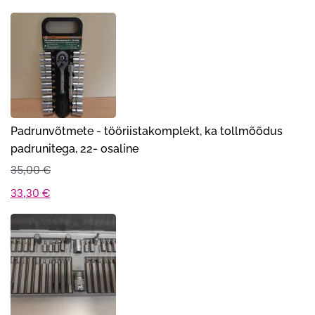
Padrunvõtmete - tööriistakomplekt, ka tollmõõdus
padrunitega, 22- osaline
35,00
€
Algne
Praegune
33,30
€
hind
hind
oli:
on:
35,00 €.
33,30 €.