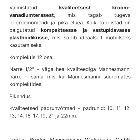
Valmistatud
kvaliteetsest kroom-
vanadiumterasest
, mis tagab tugeva
pöördemomendi ja pika eluea. Kõik tööriistad on
paigutatud
kompaktsesse ja vastupidavasse
plasthoidikusse
, mis sobib ideaalselt mobiilseks
kasutamiseks.
Komplektis 12 osa:
Narre 1/2″ – väga hea kvaliteediga Mannesmanni
narre – sama mis ka Mannesmanni suuremates
komplektides.
Pikendus
Kvaliteetsed padrunvõtmed – padrunid: 10, 11, 12,
13, 14, 16, 17, 19, 21 ja 22mm.
Tootja: Brüder Mannesmann Werkzeuge GmbH