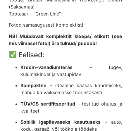
(Saksamaa)
Tootesari: “Green Line”
Fotod samasugusest komplektist!
NB! Müüdavalt komplektilt kleeps/ etikett (see
mis viimasel fotol) ära tulnud/ puudub!
Eelised:
Kroom-vanadiumteras
– tugev,
kulumiskindel ja vastupidav
Kompaktne
– ideaalne kaasas kandmiseks,
mahub ka väiksemasse tööriistakasti
TÜV/GS sertifitseeritud
– testitud ohutus ja
kvaliteet
Sobilik igapäevaseks kasutuseks
– auto,
kodu, garaaži või töökoja töödeks