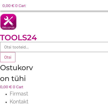
0,00
€
0
Cart
TOOLS24
Products
search
Otsi
Ostukorv
on tühi
0,00
€
0
Cart
Firmast
Kontakt