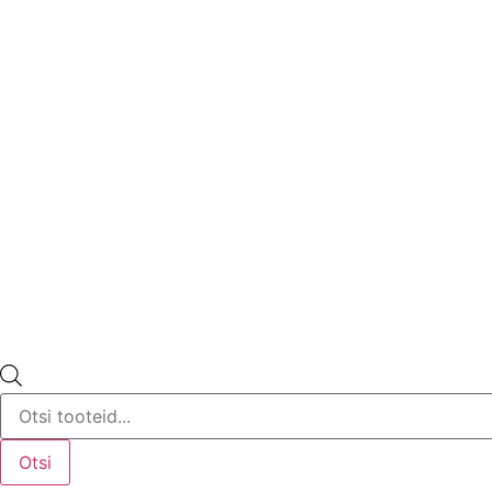
Products
search
Otsi