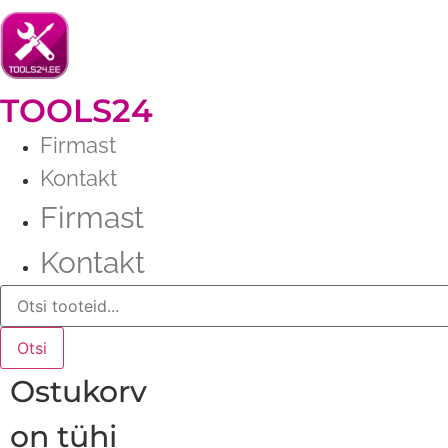
Liigu
sisu
juurde
TOOLS24
Firmast
Kontakt
Firmast
Kontakt
Products
search
Otsi
Ostukorv
on tühi