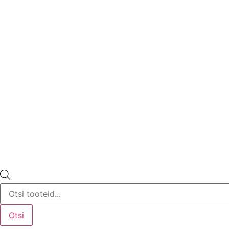
Products
search
Otsi