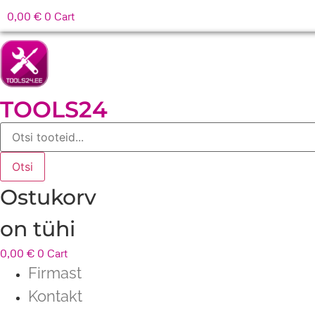
0,00
€
0
Cart
TOOLS24
Products
search
Otsi
Ostukorv
on tühi
0,00
€
0
Cart
Firmast
Kontakt