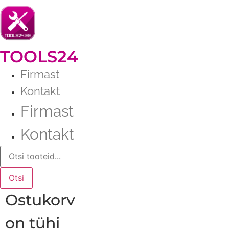
Liigu
sisu
juurde
TOOLS24
Firmast
Kontakt
Firmast
Kontakt
Products
search
Otsi
Ostukorv
on tühi