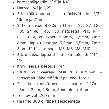
kardaanliigendid: 1/2″ ja 1/4″
Narred 1/4″ ja 1/2″
2tk küünlapadrunid – küünlavõtmed, 1/2″:
16mm ja 21mm.
24tk otsakud 8*30mm (Torx: T25,T27, T30,
T35, 2*T40, T45, T50, ristpeaga: PH3, PH4,
PZ3, PZ4, kuuskant: 5,5mm, 6,5mm, 7mm,
8mm, lapiku otsaga: 5,5mm, 6,5mm, 7mm,
8mm, 12 tähik otsaga: M5, M6, M8, M10)
2tk otsakuadapterid – otsiku hoidjad: 1/4″ ja
1/2″
Kruvikeeraja käepide 1/4″
100tk kruvikeeraja otsikud 6,3*25mm –
täpsemalt näha mõõdud pakendi fotolt.
7tk kuuskantvõtmed L-sabaga: 1,27mm,
1,5mm, 2mm, 2,5mm, 3mm, 4mm, 5mm
Tellitav võti 200 mm
Haamer 300 g, fiiberkäepidemega