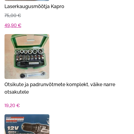
Laserkaugusmõõtja Kapro
75,00
€
Algne
Praegune
49,90
€
hind
hind
oli:
on:
75,00 €.
49,90 €.
Otsikute ja padrunvõtmete komplekt, väike narre
otsakutele
19,20
€