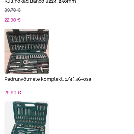
Kullinokad Bahco 8224, 250mm
39,70
€
Algne
Praegune
22,90
€
hind
hind
oli:
on:
39,70 €.
22,90 €.
Padrunvõtmete komplekt, 1/4", 46-osa
29,90
€