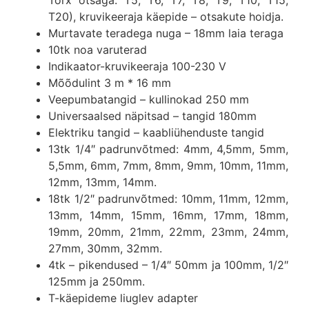
T20), kruvikeeraja käepide – otsakute hoidja.
Murtavate teradega nuga – 18mm laia teraga
10tk noa varuterad
Indikaator-kruvikeeraja 100-230 V
Mõõdulint 3 m * 16 mm
Veepumbatangid – kullinokad 250 mm
Universaalsed näpitsad – tangid 180mm
Elektriku tangid – kaabliühenduste tangid
13tk 1/4″ padrunvõtmed: 4mm, 4,5mm, 5mm,
5,5mm, 6mm, 7mm, 8mm, 9mm, 10mm, 11mm,
12mm, 13mm, 14mm.
18tk 1/2″ padrunvõtmed: 10mm, 11mm, 12mm,
13mm, 14mm, 15mm, 16mm, 17mm, 18mm,
19mm, 20mm, 21mm, 22mm, 23mm, 24mm,
27mm, 30mm, 32mm.
4tk – pikendused – 1/4″ 50mm ja 100mm, 1/2″
125mm ja 250mm.
T-käepideme liuglev adapter