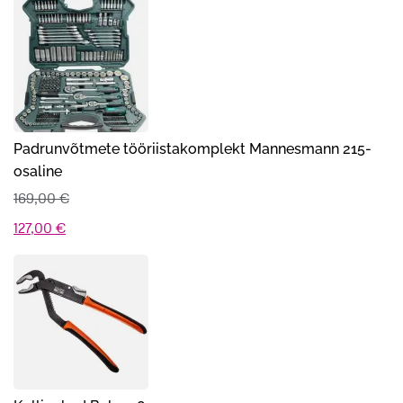
Padrunvõtmete tööriistakomplekt Mannesmann 215-
osaline
169,00
€
Algne
Praegune
127,00
€
hind
hind
oli:
on:
169,00 €.
127,00 €.