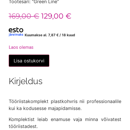
Tootesari: “Green Line”
Algne
Praegune
169,00
€
129,00
€
hind
hind
oli:
on:
Kuumakse al.
7,87
€
/ 18 kuud
169,00 €.
129,00 €.
Laos olemas
Tööriistakomplekt
Lisa ostukorvi
Mannesmann,
303-
osa
kogus
Kirjeldus
Tööriistakomplekt plastkohvris nii professionaalile
kui ka kodusesse majapidamisse.
Komplektist leiab enamuse vaja minna võivatest
tööriistadest.