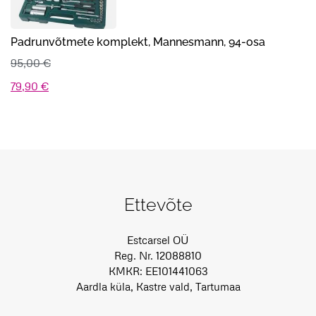
Padrunvõtmete komplekt, Mannesmann, 94-osa
95,00
€
Algne
Praegune
79,90
€
hind
hind
oli:
on:
95,00 €.
79,90 €.
Ettevõte
Estcarsel OÜ
Reg. Nr. 12088810
KMKR: EE101441063
Aardla küla, Kastre vald, Tartumaa