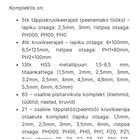
Komplektis on:
5tk täppiskruvikeerajad (peenemaks tööks) –
lapiku otsaga: 2,5mm, 3mm, ristpea otsaga:
PH000, PH00, PH0
4tk kruvikeerajad – lapiku otsaga: 4*100mm,
6,5*125mm, ristpea otsaga: PH1*80mm,
PH2*100mm
13tk HSS metallipuuri 1,5-6,5 mm,
titaankattega (1,5mm, 2mm, 2,5mm, 3mm,
3,2mm, 3,5mm, 4mm, 4,5mm, 4,8mm, 5mm,
5,5mm, 6mm, 6,5mm)
65 – osaline pisitarvikute komplekt (klemmid,
tüüblid, naelad, kruvid)
21 – osaline täppistöö(peentöö) kruvikeeraja
otsakute komplekt (lapiku otsaga: 1,5mm,
2mm, 2,5mm, 3mm, 3,5mm, 4mm, ristpea
otsaga: PH000, PH00, PH0, PH1, PZ0, PZ1,
Torx otsaga: T5, T6, T7, T8, T9, T10, T15,