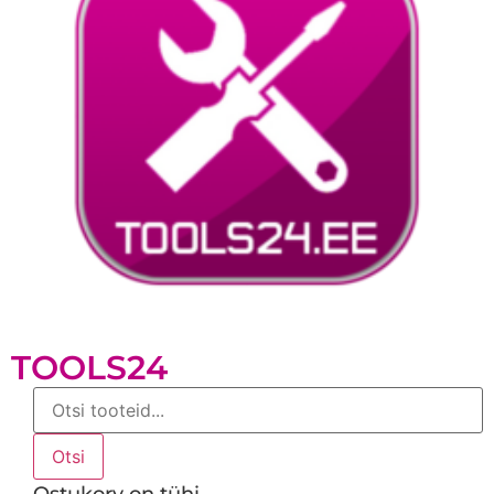
TOOLS24
Products
search
Otsi
Ostukorv on tühi