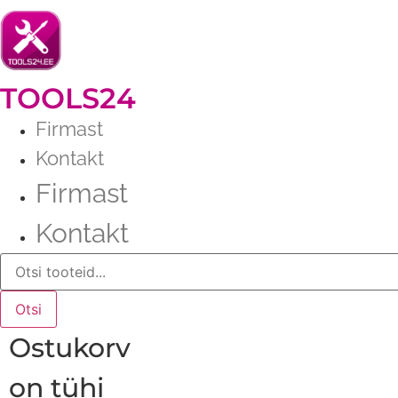
Liigu
sisu
juurde
TOOLS24
Firmast
Kontakt
Firmast
Kontakt
Products
search
Otsi
Ostukorv
on tühi