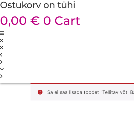
Ostukorv on tühi
0,00
€
0
Cart
Sa ei saa lisada toodet "Tellitav võti