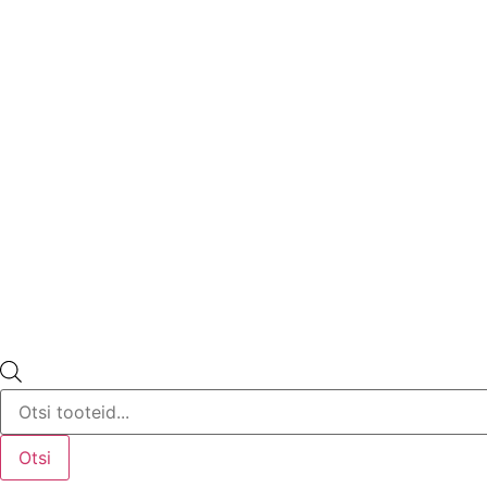
Products
search
Otsi