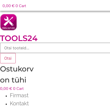
0,00
€
0
Cart
TOOLS24
Products
search
Otsi
Ostukorv
on tühi
0,00
€
0
Cart
Firmast
Kontakt